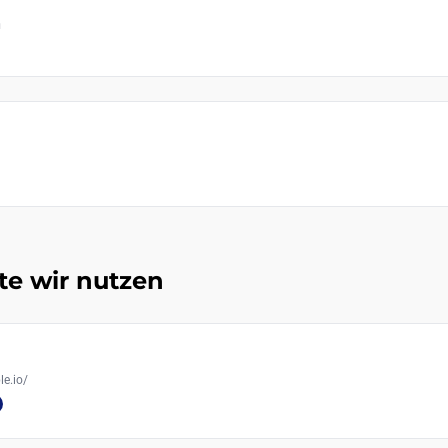
n
te wir nutzen
le.io/