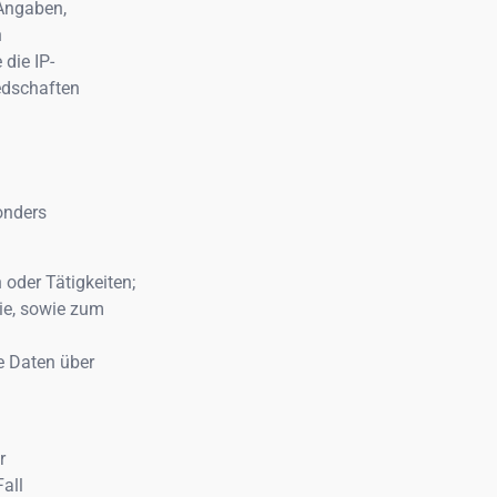
Angaben,
n
die IP-
edschaften
onders
 oder Tätigkeiten;
nie, sowie zum
e Daten über
r
all