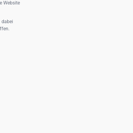
re Website
n dabei
ffen.