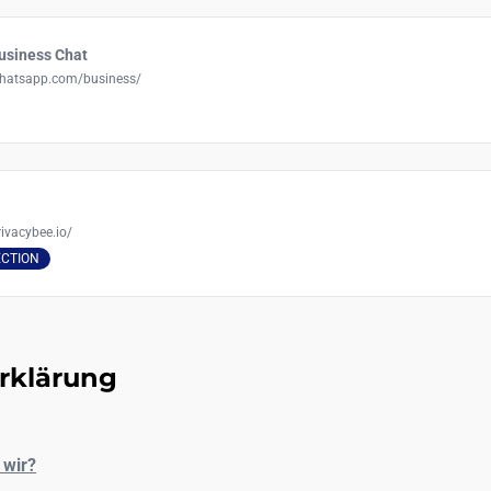
usiness Chat
whatsapp.com/business/
ivacybee.io/
ECTION
rklärung
 wir?