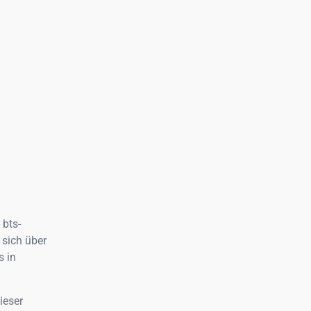
e
bts-
 sich über
s in
ieser