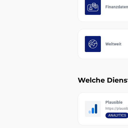
Finanzdate
Weltweit
Welche Diens
Plausible
https://plausib
ANALYTICS