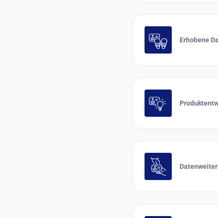
Erhobene D
Produktentw
Datenweite