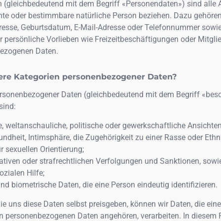
(gleichbedeutend mit dem Begriff «Personendaten») sind alle 
mmte oder bestimmbare natürliche Person beziehen. Dazu gehöre
resse, Geburtsdatum, E-Mail-Adresse oder Telefonnummer sowie 
 persönliche Vorlieben wie Freizeitbeschäftigungen oder Mitgli
bezogenen Daten.
ere Kategorien personenbezogener Daten?
rsonenbezogener Daten (gleichbedeutend mit dem Begriff «bes
sind:
e, weltanschauliche, politische oder gewerkschaftliche Ansichten
ndheit, Intimsphäre, die Zugehörigkeit zu einer Rasse oder Eth
 sexuellen Orientierung;
ativen oder strafrechtlichen Verfolgungen und Sanktionen, sowi
ialen Hilfe;
d biometrische Daten, die eine Person eindeutig identifizieren.
ie uns diese Daten selbst preisgeben, können wir Daten, die eine
n personenbezogenen Daten angehören, verarbeiten. In diesem F