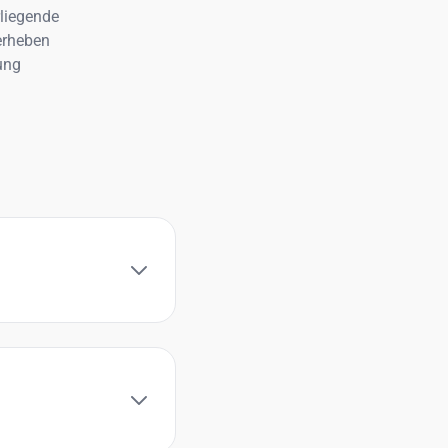
rliegende
erheben
ung