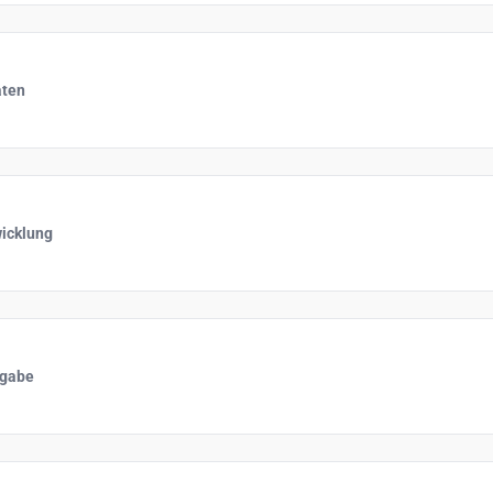
aten
icklung
rgabe